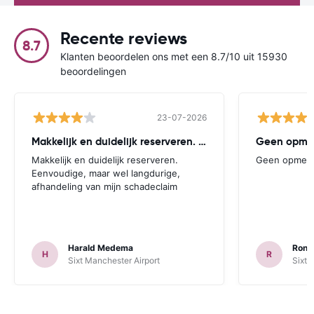
Recente reviews
8.7
Klanten beoordelen ons met een 8.7/10 uit 15930
beoordelingen
23-07-2026
Makkelijk en duidelijk reserveren. Eenvoudige
Geen opmer
Makkelijk en duidelijk reserveren.
Geen opmerk
Eenvoudige, maar wel langdurige,
afhandeling van mijn schadeclaim
Harald Medema
Rona
H
R
Sixt Manchester Airport
Sixt B