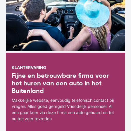
KLANTERVARING
Fijne en betrouwbare firma voor
het huren van een auto in het
Buitenland
Makkelijke website, eenvoudig telefonisch contact bij
vragen. Alles goed geregeld Vriendelijk personeel. Al
een paar keer via deze firma een auto gehuurd en tot
nu toe zeer tevreden