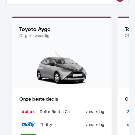
Toyota Aygo
Toy
Of gelijkwaardig
Of ge
Onze beste deals
Onze
Dollar Rent a Car
vanaf
/dag
Thrifty
vanaf
/dag