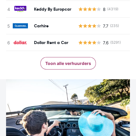
Keddy By Europcar
8
(4319)
Carhire
7.7
(235)
Dollar Rent a Car
7.6
(5291)
Toon alle verhuurders