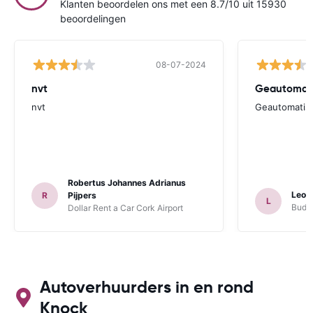
Klanten beoordelen ons met een 8.7/10 uit 15930
beoordelingen
08-07-2024
nvt
Geautomatis
nvt
Geautomatise
Robertus Johannes Adrianus
Leop
R
Pijpers
L
Budge
Dollar Rent a Car Cork Airport
Autoverhuurders in en rond
Knock