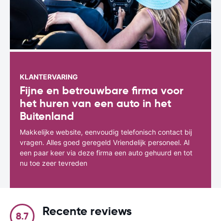
KLANTERVARING
Fijne en betrouwbare firma voor
het huren van een auto in het
Buitenland
Makkelijke website, eenvoudig telefonisch contact bij
vragen. Alles goed geregeld Vriendelijk personeel. Al
een paar keer via deze firma een auto gehuurd en tot
nu toe zeer tevreden
Recente reviews
8.7