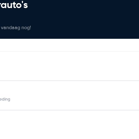
rauto's
er vandaag nog!
ieding