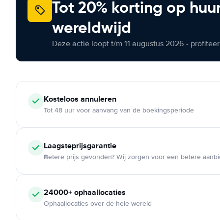
Tot 20% korting op huu
wereldwijd
Deze actie loopt t/m 11 augustus 2026 - profite
Kosteloos
annuleren
Tot 48 uur voor aanvang van de boekingsperiode
Laagsteprijsgarantie
Betere prijs gevonden? Wij zorgen voor een betere aanb
24000+
ophaallocaties
Ophaallocaties over de hele wereld