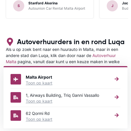
Stanford Akerina
Joch
S
J
Autounion Car Rental Malta Airport
Budge
Autoverhuurders in en rond Luqa
Als u op zoek bent naar een huurauto in Malta, maar in een
andere stad dan Luqa, klik dan door naar de
Autoverhuur
Malta
pagina, vanuit daar kunt u een keuze maken in welke
stad in Malta u een auto huren wilt.
Malta Airport
Toon op kaart
1, Airways Building, Triq Ganni Vassallo
Toon op kaart
62 Qormi Rd
Toon op kaart