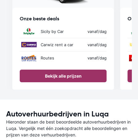
Onze beste deals
Onze
Sicily by Car
vanaf
/dag
Carwiz rent a car
vanaf
/dag
Routes
vanaf
/dag
Bekijk alle prijzen
Autoverhuurbedrijven in Luqa
Hieronder staan de best beoordeelde autoverhuurbedrijven in
Luqa. Vergelijk met één zoekopdracht alle beoordelingen en
prijzen van deze verhuurbedrijven.