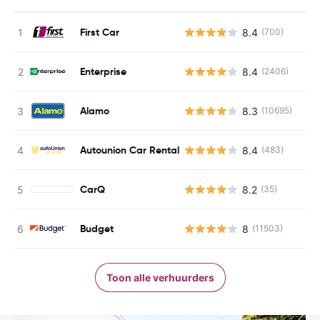
First Car
8.4
(700)
Enterprise
8.4
(2406)
Alamo
8.3
(10695)
Autounion Car Rental
8.4
(483)
CarQ
8.2
(35)
Budget
8
(11503)
Toon alle verhuurders