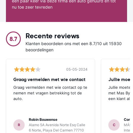
een paar keer via deze firma een auto gehuurd en tot
nu toe zeer tevreden
Recente reviews
8.7
Klanten beoordelen ons met een 8.7/10 uit 15930
beoordelingen
05-05-2024
Graag vermelden met wie contact
Graag vermelden met wie contact op te
Jullie moete
nemen met vragen betrekking tot de
met Mas By M
auto.
een klant all
Robin Bouwense
Corn
R
Alamo 5A Avenida Norte Esq Calle
C
MÁS 
6 Norte, Playa Del Carmen 77710
Inter