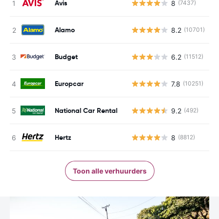
Avis
8
(7437)
G
Alamo
8.2
(10701)
G
Budget
6.2
(11512)
G
Europcar
7.8
(10251)
G
National Car Rental
9.2
(492)
G
Hertz
8
(8812)
G
Toon alle verhuurders