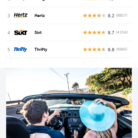
Hertz
8.2
(8807)
G
Sixt
8.7
(4354)
G
Thrifty
8.8
(6965)
G