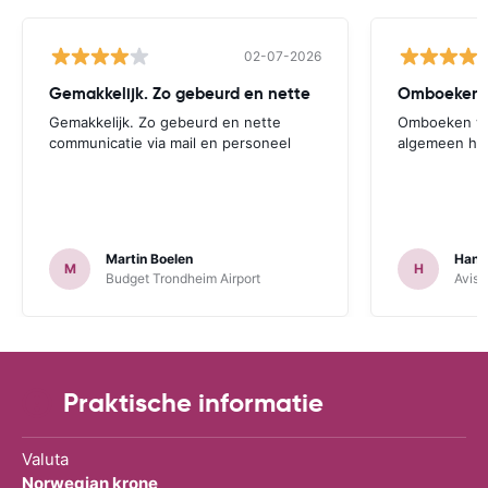
02-07-2026
Gemakkelijk. Zo gebeurd en nette
Omboeken w
Gemakkelijk. Zo gebeurd en nette
Omboeken wat
communicatie via mail en personeel
algemeen he
Martin Boelen
Hann
M
H
Budget Trondheim Airport
Avis 
Praktische informatie
Valuta
Norwegian krone