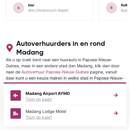
kier
Rolf 
k
R
Avis Christchurch Airport
Budge
Autoverhuurders in en rond
Madang
Als u op zoek bent naar een huurauto in Papoea-Nieuw-
Guinea, maar in een andere stad dan Madang, klik dan door
naar de
Autoverhuur Papoea-Nieuw-Guinea
pagina, vanuit
daar kunt u een keuze maken in welke stad in Papoea-Nieuw-
Guinea u een auto huren wilt.
Madang Airport AYMD
Toon op kaart
Madang Lodge Motel
Toon op kaart