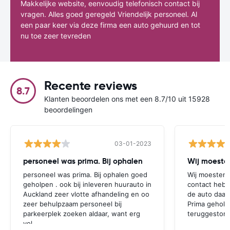
Makkelijke website, eenvoudig telefonisch contact bij
vragen. Alles goed geregeld Vriendelijk personeel. Al
een paar keer via deze firma een auto gehuurd en tot
nu toe zeer tevreden
Recente reviews
8.7
Klanten beoordelen ons met een 8.7/10 uit 15928
beoordelingen
03-01-2023
personeel was prima. Bij ophalen
Wij moesten
personeel was prima. Bij ophalen goed
Wij moesten 
geholpen . ook bij inleveren huurauto in
contact hebb
Auckland zeer vlotte afhandeling en oo
de auto daar 
zeer behulpzaam personeel bij
Prima geholp
parkeerplek zoeken aldaar, want erg
teruggestort.
vol.