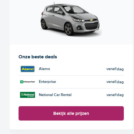
Onze beste deals
Alamo
vanaf
/dag
Enterprise
vanaf
/dag
National Car Rental
vanaf
/dag
Bekijk alle prijzen