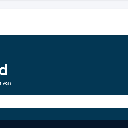
ad
n van