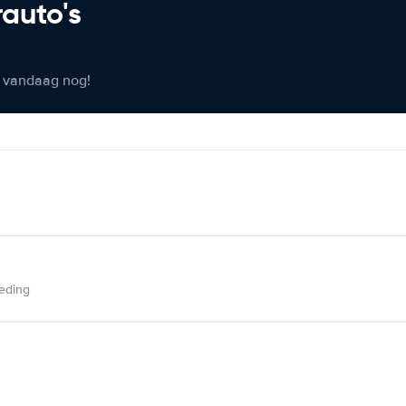
rauto's
er vandaag nog!
ieding