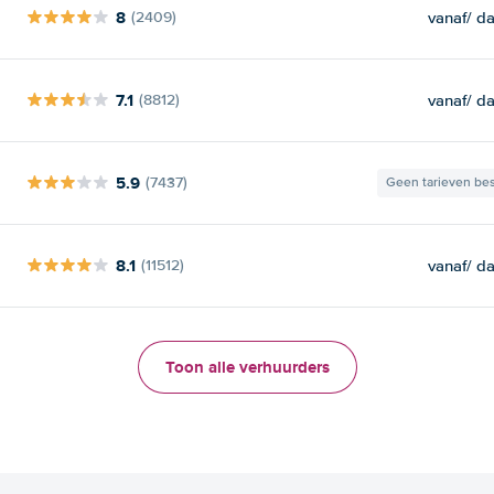
8
vanaf
/ d
(2409)
7.1
vanaf
/ d
(8812)
5.9
(7437)
Geen tarieven be
8.1
vanaf
/ d
(11512)
Toon alle verhuurders