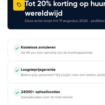
Tot 20% korting op huu
wereldwijd
Deze actie loopt t/m 11 augustus 2026 - profite
Kosteloos
annuleren
Tot 48 uur voor aanvang van de boekingsperiode
Laagsteprijsgarantie
Betere prijs gevonden? Wij zorgen voor een betere aanb
24000+
ophaallocaties
Ophaallocaties over de hele wereld