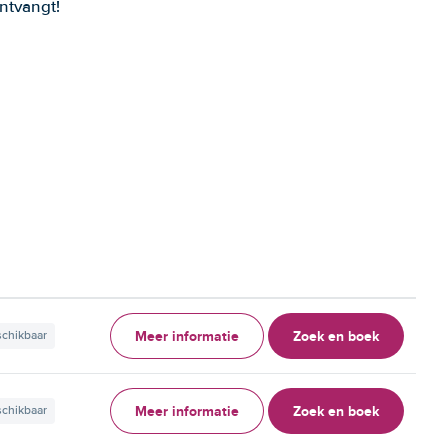
ntvangt!
Meer informatie
Zoek en boek
schikbaar
Meer informatie
Zoek en boek
schikbaar