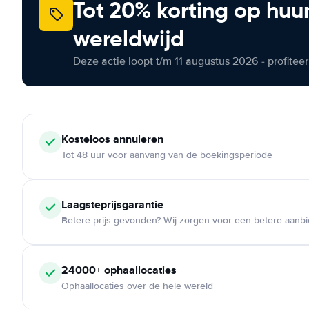
Tot 20% korting op huu
wereldwijd
Deze actie loopt t/m 11 augustus 2026 - profite
Kosteloos
annuleren
Tot 48 uur voor aanvang van de boekingsperiode
Laagsteprijsgarantie
Betere prijs gevonden? Wij zorgen voor een betere aanb
24000+
ophaallocaties
Ophaallocaties over de hele wereld