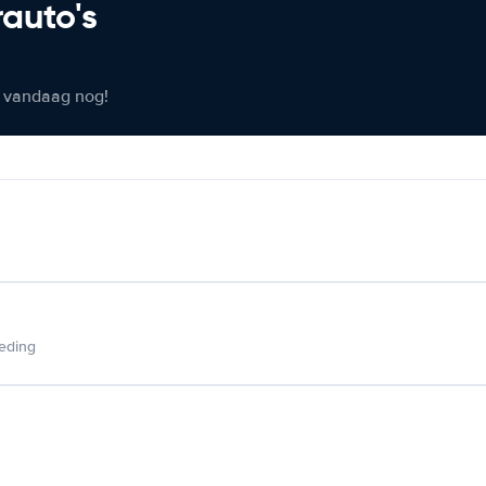
rauto's
er vandaag nog!
ieding