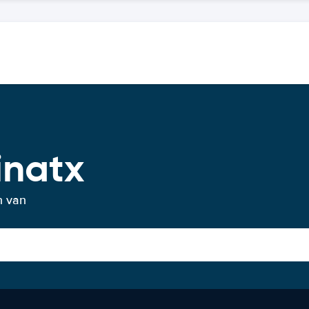
inatx
n van