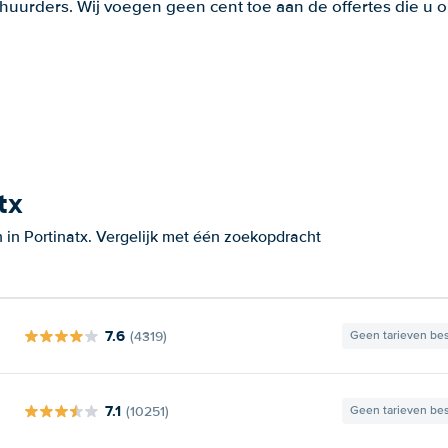
huurders. Wij voegen geen cent toe aan de offertes die u o
tx
in Portinatx. Vergelijk met één zoekopdracht
7.6
(4319)
Geen tarieven be
7.1
(10251)
Geen tarieven be