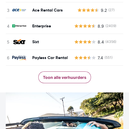
Ace Rental Cars
9.2
(27)
G
Enterprise
8.9
(2409)
Sixt
8.4
(4356)
Payless Car Rental
7.4
(551)
Toon alle verhuurders