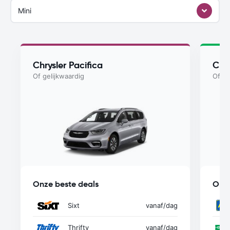
Mini
Chrysler Pacifica
Chry
Of gelijkwaardig
Of ge
Onze beste deals
Onze
Sixt
vanaf
/dag
Thrifty
vanaf
/dag