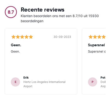
Recente reviews
8.7
Klanten beoordelen ons met een 8.7/10 uit 15930
beoordelingen
30-09-2023
Geen.
Supersnel d
Geen.
Supersnel de
Erik
Pete
E
Hertz Los Angeles International
P
Dolla
Airport
Airpo