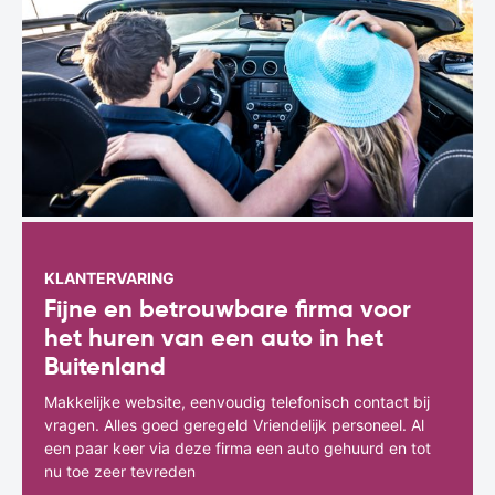
KLANTERVARING
Fijne en betrouwbare firma voor
het huren van een auto in het
Buitenland
Makkelijke website, eenvoudig telefonisch contact bij
vragen. Alles goed geregeld Vriendelijk personeel. Al
een paar keer via deze firma een auto gehuurd en tot
nu toe zeer tevreden