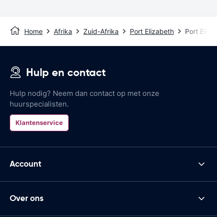
Home
Afrika
Zuid-Afrika
Port Elizabeth
Port Eliza
Hulp en contact
Hulp nodig? Neem dan contact op met onze
huurspecialisten.
Klantenservice
Account
Over ons