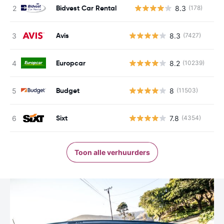
Bidvest Car Rental
8.3
(178)
G
Avis
8.3
(7427)
Europcar
8.2
(10239)
Budget
8
(11503)
Sixt
7.8
(4354)
Toon alle verhuurders