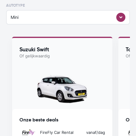
AUTOTYPE
Mini
Suzuki Swift
Toy
Of gelijkwaardig
Of ge
Onze beste deals
Onze
FireFly Car Rental
vanaf
/dag