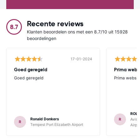
Recente reviews
8.7
Klanten beoordelen ons met een 8.7/10 uit 15928
beoordelingen
17-01-2024
Goed geregeld
Prima websi
Goed geregeld
Prima websit
ROL
Ronald Donkers
R
Avis 
R
Tempest Port Elizabeth Airport
Airpo