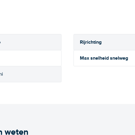
Rijrichting
o
Max snelheid snelweg
ni
n weten