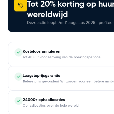
Tot 20% korting op huu
wereldwijd
Deze actie loopt t/m 11 augustus 2026 - profite
Kosteloos
annuleren
Tot 48 uur voor aanvang van de boekingsperiode
Laagsteprijsgarantie
Betere prijs gevonden? Wij zorgen voor een betere aanb
24000+
ophaallocaties
Ophaallocaties over de hele wereld