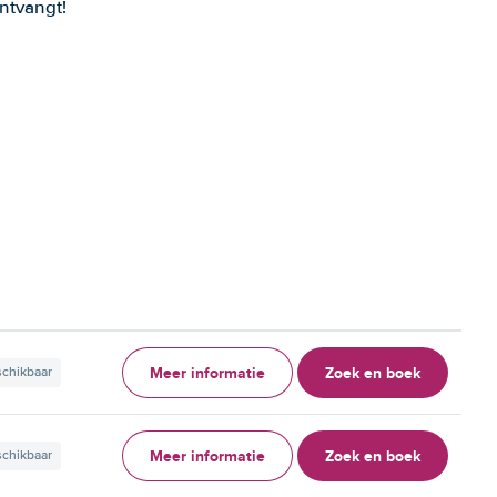
ntvangt!
Meer informatie
Zoek en boek
schikbaar
Meer informatie
Zoek en boek
schikbaar