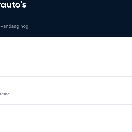
rauto's
er vandaag nog!
ieding