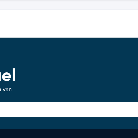
el
n van