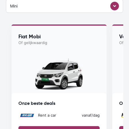
Mini
Fiat Mobi
Vol
Of gelijkwaardig
Of ge
Onze beste deals
Onze
Rent a car
vanaf
/dag