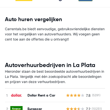
Auto huren vergelijken
Carrentals.be biedt eenvoudige, gebruiksvriendelijke diensten
voor het vergelijken van autoverhuurders. Wij voegen geen
cent toe aan de offertes die u ontvangt!
Autoverhuurbedrijven in La Plata
Hieronder staan de best beoordeelde autoverhuurbedrijven in
La Plata. Vergelijk met één zoekopdracht alle beoordelingen
en prijzen van deze verhuurbedrijven.
Dollar Rent a Car
7.8
(5291)
G
Europcar
7.2
(10251)
G