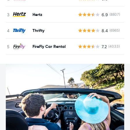
Hertz
6.9
(8807)
G
Thrifty
8.4
(6965)
G
FireFly Car Rental
7.2
(4033)
G