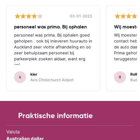
03-01-2023
personeel was prima. Bij ophalen
Wij moesten
personeel was prima. Bij ophalen goed
Wij moesten 
geholpen . ook bij inleveren huurauto in
contact hebb
Auckland zeer vlotte afhandeling en oo
de auto daar 
zeer behulpzaam personeel bij
Prima geholp
parkeerplek zoeken aldaar, want erg
teruggestort.
vol.
kier
Rolf 
k
R
Avis Christchurch Airport
Budge
Praktische informatie
Valuta
Australian dollar