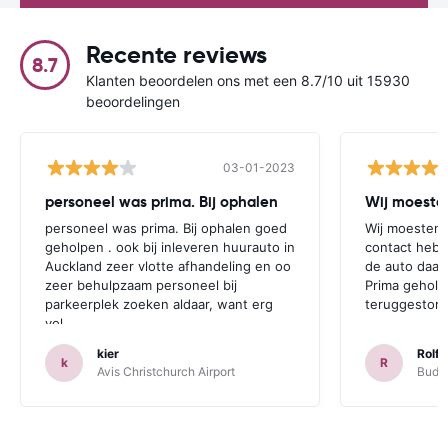
Recente reviews
8.7
Klanten beoordelen ons met een 8.7/10 uit 15930
beoordelingen
03-01-2023
personeel was prima. Bij ophalen
Wij moesten
personeel was prima. Bij ophalen goed
Wij moesten 
geholpen . ook bij inleveren huurauto in
contact hebb
Auckland zeer vlotte afhandeling en oo
de auto daar 
zeer behulpzaam personeel bij
Prima geholp
parkeerplek zoeken aldaar, want erg
teruggestort.
vol.
kier
Rolf 
k
R
Avis Christchurch Airport
Budge