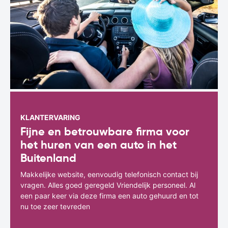
KLANTERVARING
Fijne en betrouwbare firma voor
het huren van een auto in het
Buitenland
Makkelijke website, eenvoudig telefonisch contact bij
vragen. Alles goed geregeld Vriendelijk personeel. Al
een paar keer via deze firma een auto gehuurd en tot
nu toe zeer tevreden