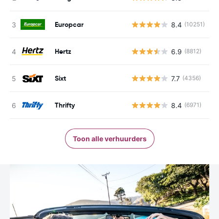
Europcar
8.4
(10251)
G
Hertz
6.9
(8812)
G
Sixt
7.7
(4356)
G
Thrifty
8.4
(6971)
G
Toon alle verhuurders