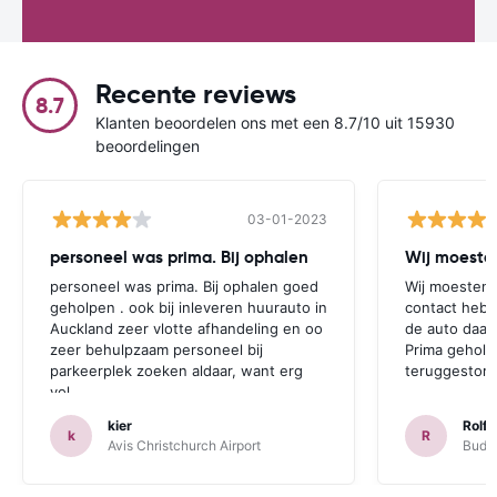
Recente reviews
8.7
Klanten beoordelen ons met een 8.7/10 uit 15930
beoordelingen
03-01-2023
personeel was prima. Bij ophalen
Wij moesten
personeel was prima. Bij ophalen goed
Wij moesten 
geholpen . ook bij inleveren huurauto in
contact hebb
Auckland zeer vlotte afhandeling en oo
de auto daar 
zeer behulpzaam personeel bij
Prima geholp
parkeerplek zoeken aldaar, want erg
teruggestort.
vol.
kier
Rolf 
k
R
Avis Christchurch Airport
Budge