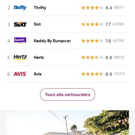
Thrifty
8.4
(6971)
G
Sixt
7.7
(4356)
G
Keddy By Europcar
7.6
(4319)
G
Hertz
6.9
(8812)
G
Avis
8.9
(7437)
G
Toon alle verhuurders