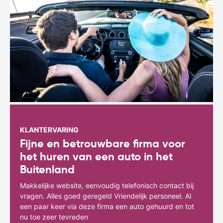
KLANTERVARING
Fijne en betrouwbare firma voor
het huren van een auto in het
Buitenland
Makkelijke website, eenvoudig telefonisch contact bij
vragen. Alles goed geregeld Vriendelijk personeel. Al
een paar keer via deze firma een auto gehuurd en tot
nu toe zeer tevreden