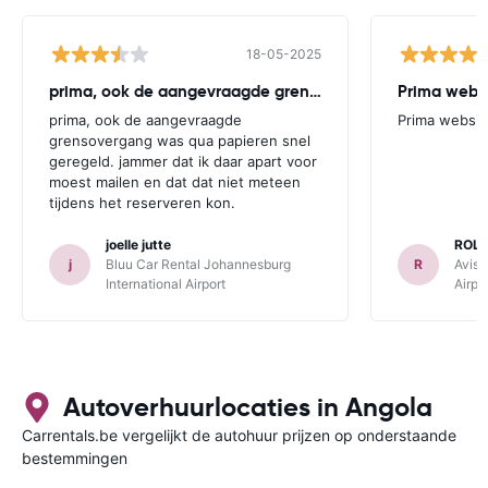
18-05-2025
prima, ook de aangevraagde grensovergang
Prima websi
prima, ook de aangevraagde
Prima websit
grensovergang was qua papieren snel
geregeld. jammer dat ik daar apart voor
moest mailen en dat dat niet meteen
tijdens het reserveren kon.
joelle jutte
ROL
j
Bluu Car Rental Johannesburg
R
Avis 
International Airport
Airpo
Autoverhuurlocaties in Angola
Carrentals.be vergelijkt de autohuur prijzen op onderstaande
bestemmingen