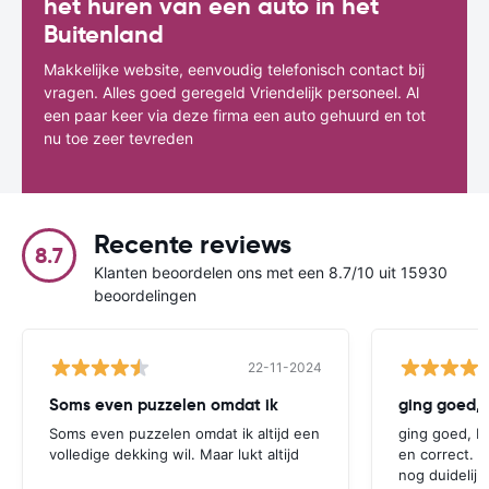
het huren van een auto in het
Buitenland
Makkelijke website, eenvoudig telefonisch contact bij
vragen. Alles goed geregeld Vriendelijk personeel. Al
een paar keer via deze firma een auto gehuurd en tot
nu toe zeer tevreden
Recente reviews
8.7
Klanten beoordelen ons met een 8.7/10 uit 15930
beoordelingen
22-11-2024
Soms even puzzelen omdat ik
Soms even puzzelen omdat ik altijd een
ging goed, be
volledige dekking wil. Maar lukt altijd
en correct. 
nog duidelij