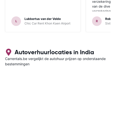
verzekering 
van de diver
verzekeringe
mensen is dit
Lubbertus van der Velde
Robe
L
R
Chic Car Rent Khon Kaen Airport
Sixt 
Autoverhuurlocaties in India
Carrentals.be vergelijkt de autohuur prijzen op onderstaande
bestemmingen