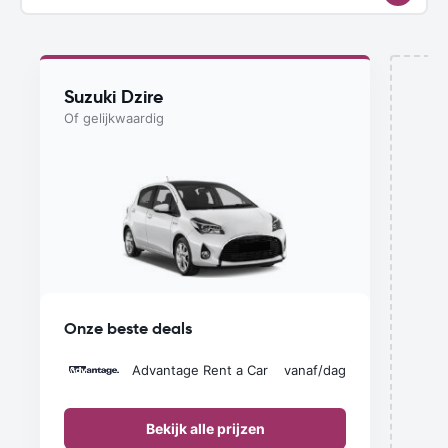
Suzuki Dzire
Of gelijkwaardig
D
Onze beste deals
Advantage Rent a Car
vanaf
/dag
Bekijk alle prijzen