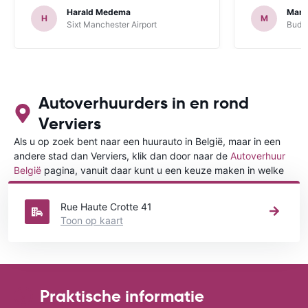
Harald Medema
Marti
H
M
Sixt Manchester Airport
Budge
Autoverhuurders in en rond
Verviers
Als u op zoek bent naar een huurauto in België, maar in een
andere stad dan Verviers, klik dan door naar de
Autoverhuur
België
pagina, vanuit daar kunt u een keuze maken in welke
stad in België u een auto huren wilt.
Rue Haute Crotte 41
Toon op kaart
Praktische informatie