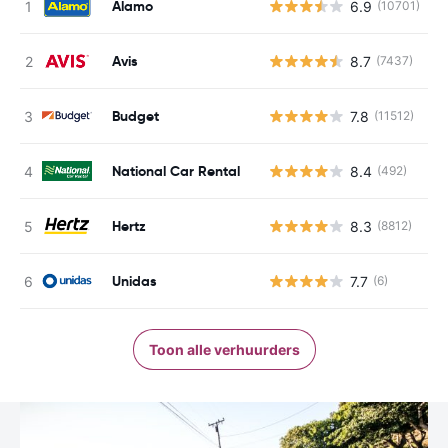
Alamo
6.9
(10701)
G
Avis
8.7
(7437)
G
Budget
7.8
(11512)
G
National Car Rental
8.4
(492)
G
Hertz
8.3
(8812)
G
Unidas
7.7
(6)
G
Toon alle verhuurders