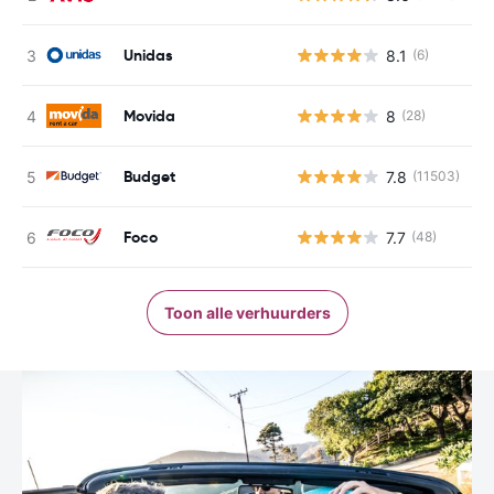
Unidas
8.1
(6)
G
Movida
8
(28)
G
Budget
7.8
(11503)
G
Foco
7.7
(48)
G
Toon alle verhuurders