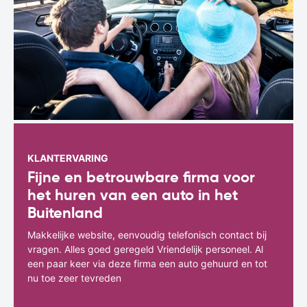
KLANTERVARING
Fijne en betrouwbare firma voor
het huren van een auto in het
Buitenland
Makkelijke website, eenvoudig telefonisch contact bij
vragen. Alles goed geregeld Vriendelijk personeel. Al
een paar keer via deze firma een auto gehuurd en tot
nu toe zeer tevreden