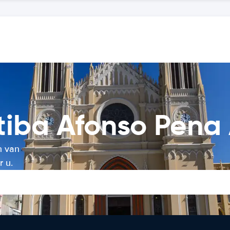
tiba Afonso Pena 
n van
r u.