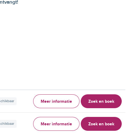
ntvangt!
Meer informatie
Zoek en boek
schikbaar
Meer informatie
Zoek en boek
schikbaar