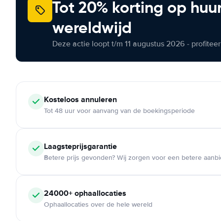
Tot 20% korting op huu
wereldwijd
Deze actie loopt t/m 11 augustus 2026 - profite
Kosteloos
annuleren
Tot 48 uur voor aanvang van de boekingsperiode
Laagsteprijsgarantie
Betere prijs gevonden? Wij zorgen voor een betere aanb
24000+
ophaallocaties
Ophaallocaties over de hele wereld