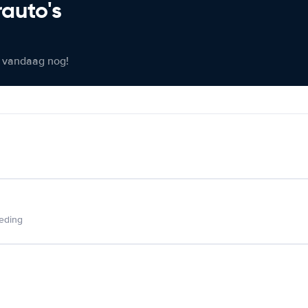
rauto's
er vandaag nog!
ieding