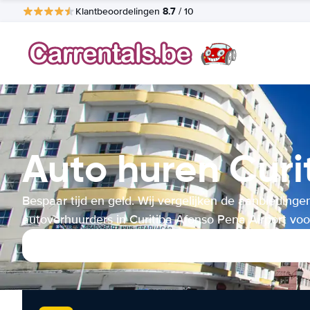
8.7
Klantbeoordelingen
/ 10
Auto huren Curi
Bespaar tijd en geld. Wij vergelijken de aanbiedinge
autoverhuurders in Curitiba Afonso Pena Airport voo