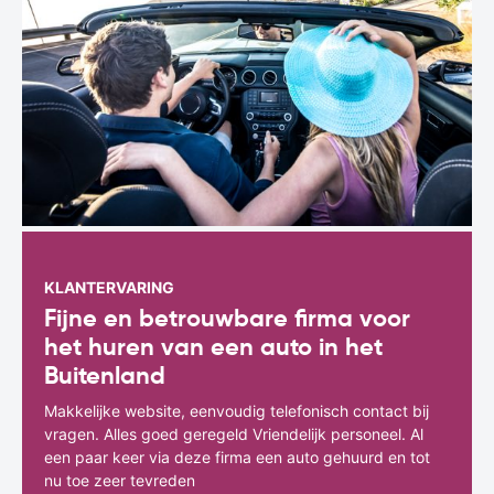
KLANTERVARING
Fijne en betrouwbare firma voor
het huren van een auto in het
Buitenland
Makkelijke website, eenvoudig telefonisch contact bij
vragen. Alles goed geregeld Vriendelijk personeel. Al
een paar keer via deze firma een auto gehuurd en tot
nu toe zeer tevreden