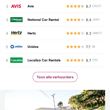
Avis
8.7
(7427)
G
National Car Rental
8.4
(491)
G
Hertz
8.3
(8807)
G
Unidas
7.7
(6)
G
Localiza Car Rentals
8.7
(75)
G
Toon alle verhuurders