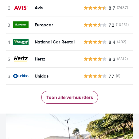
Avis
8.7
(7437)
G
Europcar
7.2
(10251)
G
National Car Rental
8.4
(492)
G
Hertz
8.3
(8812)
G
Unidas
7.7
(6)
G
Toon alle verhuurders