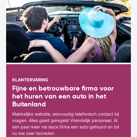
KLANTERVARING
Fijne en betrouwbare firma voor
het huren van een auto in het
Buitenland
Makkelijke website, eenvoudig telefonisch contact bij
vragen. Alles goed geregeld Vriendelijk personeel. Al
een paar keer via deze firma een auto gehuurd en tot
nu toe zeer tevreden