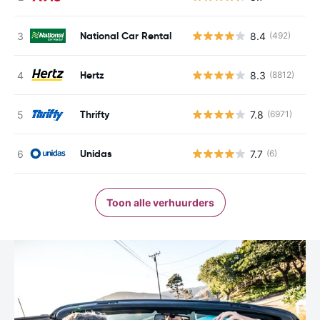
National Car Rental
8.4
(492)
G
Hertz
8.3
(8812)
G
Thrifty
7.8
(6971)
G
Unidas
7.7
(6)
G
Toon alle verhuurders