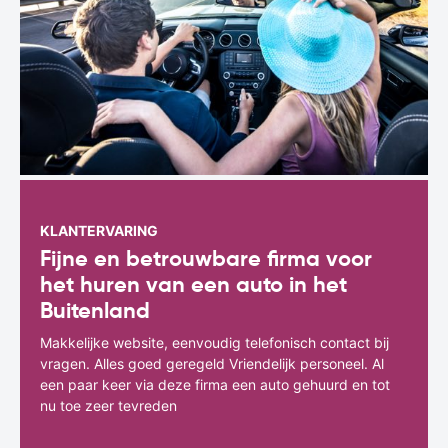
KLANTERVARING
Fijne en betrouwbare firma voor
het huren van een auto in het
Buitenland
Makkelijke website, eenvoudig telefonisch contact bij
vragen. Alles goed geregeld Vriendelijk personeel. Al
een paar keer via deze firma een auto gehuurd en tot
nu toe zeer tevreden