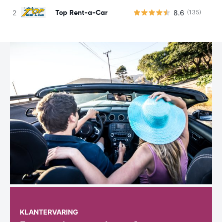
Top Rent-a-Car
8.6
(135)
G
KLANTERVARING