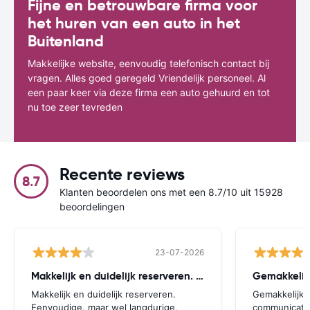
Fijne en betrouwbare firma voor
het huren van een auto in het
Buitenland
Makkelijke website, eenvoudig telefonisch contact bij
vragen. Alles goed geregeld Vriendelijk personeel. Al
een paar keer via deze firma een auto gehuurd en tot
nu toe zeer tevreden
Recente reviews
8.7
Klanten beoordelen ons met een 8.7/10 uit 15928
beoordelingen
23-07-2026
Makkelijk en duidelijk reserveren. Eenvoudige
Gemakkelijk
Makkelijk en duidelijk reserveren.
Gemakkelijk.
Eenvoudige, maar wel langdurige,
communicatie