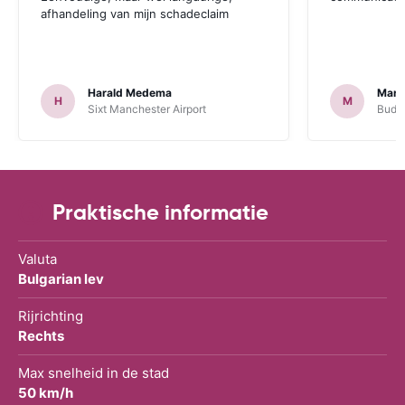
afhandeling van mijn schadeclaim
Harald Medema
Marti
H
M
Sixt Manchester Airport
Budge
Praktische informatie
Valuta
Bulgarian lev
Rijrichting
Rechts
Max snelheid in de stad
50 km/h