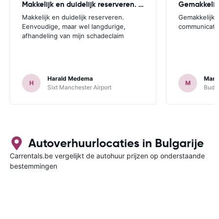
Makkelijk en duidelijk reserveren. Eenvoudige
Gemakkelijk
Makkelijk en duidelijk reserveren.
Gemakkelijk.
Eenvoudige, maar wel langdurige,
communicatie
afhandeling van mijn schadeclaim
Harald Medema
Marti
H
M
Sixt Manchester Airport
Budge
Autoverhuurlocaties in Bulgarije
Carrentals.be vergelijkt de autohuur prijzen op onderstaande
bestemmingen