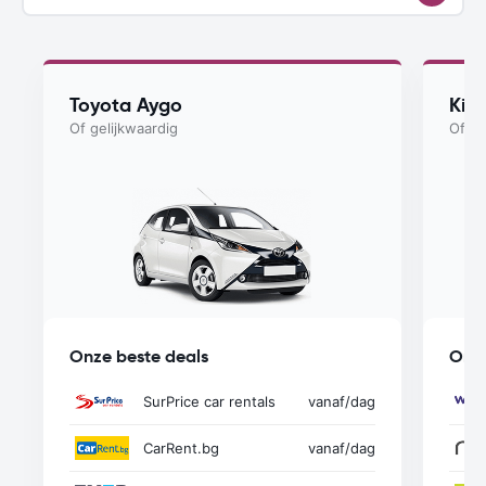
Toyota Aygo
Kia
Of gelijkwaardig
Of ge
Onze beste deals
Onze
SurPrice car rentals
vanaf
/dag
CarRent.bg
vanaf
/dag