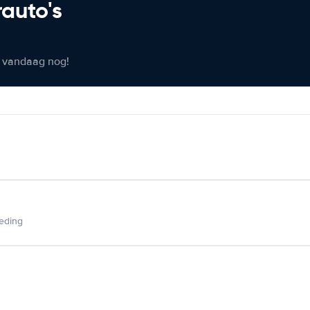
rauto's
er vandaag nog!
ieding