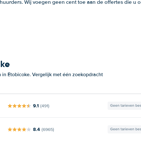
huurders. Wij voegen geen cent toe aan de offertes die u o
oke
 in Etobicoke. Vergelijk met één zoekopdracht
9.1
(491)
Geen tarieven be
8.4
(6965)
Geen tarieven be