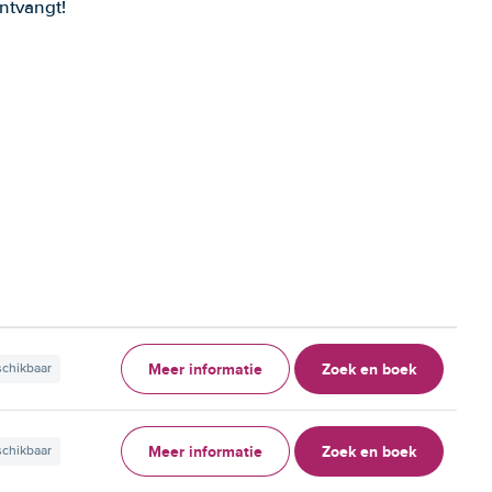
ntvangt!
Meer informatie
Zoek en boek
schikbaar
Meer informatie
Zoek en boek
schikbaar