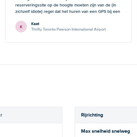
reserveringssite op de hoogte moeten zijn van de (in
zichzelf idiote) regel dat het huren van een GPS bij een
kleine auto onmogelijk is. Dan heeft de klant tenminste
Kaat
de mogelijkheid om nog een andere keuze te maken.
K
Thrifty Toronto Pearson International Airport
Rijrichting
r
Max snelheid snelweg