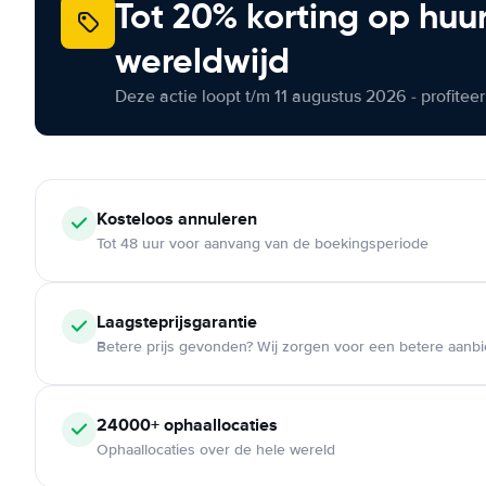
Tot 20% korting op huu
wereldwijd
Deze actie loopt t/m 11 augustus 2026 - profite
Kosteloos
annuleren
Tot 48 uur voor aanvang van de boekingsperiode
Laagsteprijsgarantie
Betere prijs gevonden? Wij zorgen voor een betere aanb
24000+
ophaallocaties
Ophaallocaties over de hele wereld