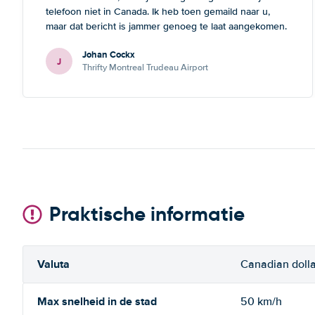
telefoon niet in Canada. Ik heb toen gemaild naar u,
maar dat bericht is jammer genoeg te laat aangekomen.
Deze opmerking geldt zowel voor Thrifte als voor u: het
Johan Cockx
zou fijn zijn om op een andere manier contact te
J
Thrifty Montreal Trudeau Airport
kunnen nemen, bvb via mail, whatsapp, website chat, ...,
gelijk welk kanaal dat ook over Wifi werkt.
Praktische informatie
Valuta
Canadian dolla
Max snelheid in de stad
50 km/h