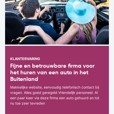
KLANTERVARING
Fijne en betrouwbare firma voor
het huren van een auto in het
Buitenland
Makkelijke website, eenvoudig telefonisch contact bij
vragen. Alles goed geregeld Vriendelijk personeel. Al
een paar keer via deze firma een auto gehuurd en tot
nu toe zeer tevreden