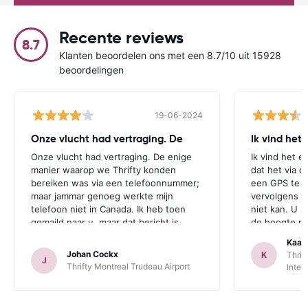
Recente reviews
8.7
Klanten beoordelen ons met een 8.7/10 uit 15928
beoordelingen
19-06-2024
Onze vlucht had vertraging. De
Ik vind het
Onze vlucht had vertraging. De enige
Ik vind het e
manier waarop we Thrifty konden
dat het via d
bereiken was via een telefoonnummer;
een GPS te r
maar jammar genoeg werkte mijn
vervolgens aa
telefoon niet in Canada. Ik heb toen
niet kan. U z
gemaild naar u, maar dat bericht is
de hoogte mo
jammer genoeg te laat aangekomen.
zichzelf idio
Kaat
Deze opmerking geldt zowel voor
een GPS bij 
Johan Cockx
K
Thrif
J
Thrifte als voor u: het zou fijn zijn om
is. Dan heeft
Thrifty Montreal Trudeau Airport
Inter
op een andere manier contact te
mogelijkheid
kunnen nemen, bvb via mail, whatsapp,
te maken.
website chat, ..., gelijk welk kanaal dat