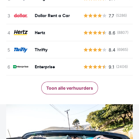
Dollar Rent a Car
7.7
(5286)
G
Hertz
8.6
(8807)
G
Thrifty
8.4
(6965)
G
Enterprise
9.1
(2406)
G
Toon alle verhuurders