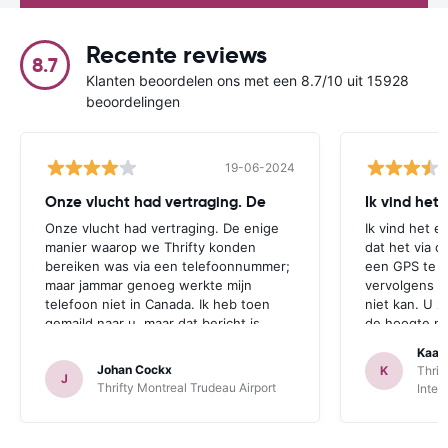
Recente reviews
8.7
Klanten beoordelen ons met een 8.7/10 uit 15928
beoordelingen
19-06-2024
Onze vlucht had vertraging. De
Ik vind het
Onze vlucht had vertraging. De enige
Ik vind het e
manier waarop we Thrifty konden
dat het via d
bereiken was via een telefoonnummer;
een GPS te r
maar jammar genoeg werkte mijn
vervolgens aa
telefoon niet in Canada. Ik heb toen
niet kan. U z
gemaild naar u, maar dat bericht is
de hoogte mo
jammer genoeg te laat aangekomen.
zichzelf idio
Kaat
Deze opmerking geldt zowel voor
een GPS bij 
Johan Cockx
K
Thrif
J
Thrifte als voor u: het zou fijn zijn om
is. Dan heeft
Thrifty Montreal Trudeau Airport
Inter
op een andere manier contact te
mogelijkheid
kunnen nemen, bvb via mail, whatsapp,
te maken.
website chat, ..., gelijk welk kanaal dat