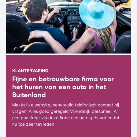
KLANTERVARING
Fijne en betrouwbare firma voor
het huren van een auto in het
Buitenland
Makkelijke website, eenvoudig telefonisch contact bij
vragen. Alles goed geregeld Vriendelijk personeel. Al
een paar keer via deze firma een auto gehuurd en tot
nu toe zeer tevreden