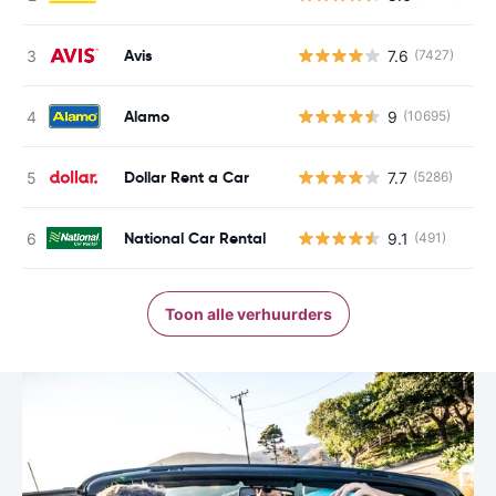
Avis
7.6
(7427)
G
Alamo
9
(10695)
G
Dollar Rent a Car
7.7
(5286)
G
National Car Rental
9.1
(491)
G
Toon alle verhuurders