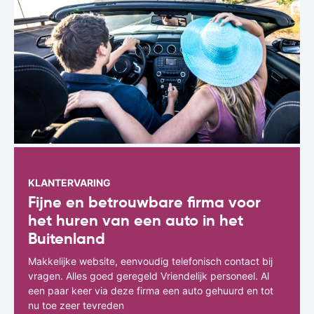
KLANTERVARING
Fijne en betrouwbare firma voor
het huren van een auto in het
Buitenland
Makkelijke website, eenvoudig telefonisch contact bij
vragen. Alles goed geregeld Vriendelijk personeel. Al
een paar keer via deze firma een auto gehuurd en tot
nu toe zeer tevreden