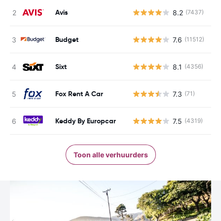
Avis
8.2
(7437)
G
Budget
7.6
(11512)
G
Sixt
8.1
(4356)
G
Fox Rent A Car
7.3
(71)
G
Keddy By Europcar
7.5
(4319)
G
Toon alle verhuurders