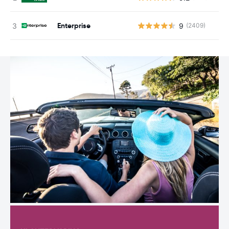
Enterprise
9
(2409)
G