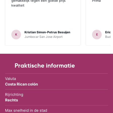
gemakkelijk tegen een goede prijs
Prima
kwaliteit
Kristian Simon-Petrus Besuijen
Eric 
K
E
Jumbocar San Jose Airport
Budge
Praktische informatie
Valuta
Costa Rican colón
Rijrichting
Rechts
Max snelheid in de stad