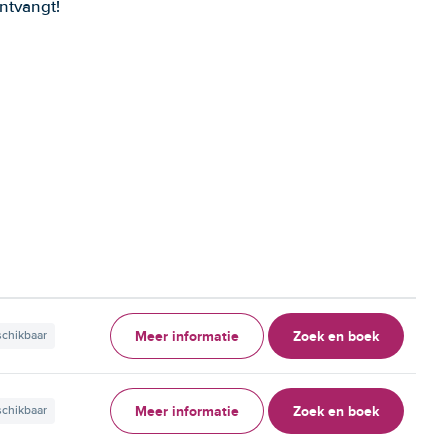
ntvangt!
Meer informatie
Zoek en boek
schikbaar
Meer informatie
Zoek en boek
schikbaar