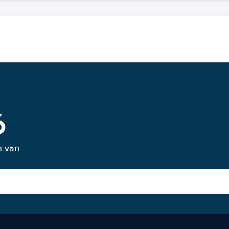
ó
n van