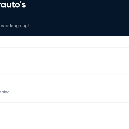
rauto's
er vandaag nog!
ieding