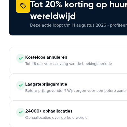
Tot 20% korting op huu
wereldwijd
Deze actie loopt t/m 11 augustus 2026 - profite
Kosteloos
annuleren
Tot 48 uur voor aanvang van de boekingsperiode
Laagsteprijsgarantie
Betere prijs gevonden? Wij zorgen voor een betere aanb
24000+
ophaallocaties
Ophaallocaties over de hele wereld