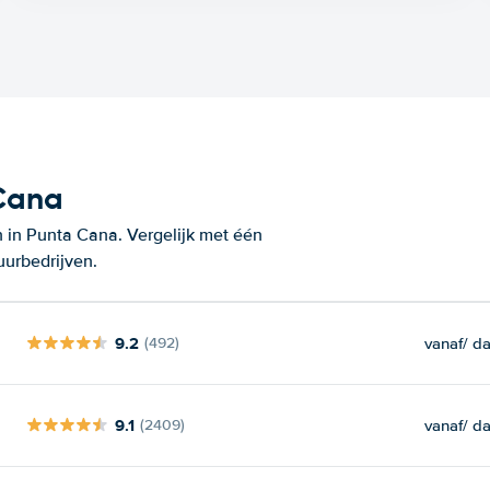
 Cana
 in Punta Cana. Vergelijk met één
uurbedrijven.
9.2
vanaf
/ d
(492)
9.1
vanaf
/ d
(2409)