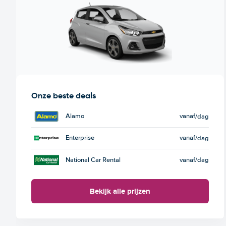
Onze beste deals
Alamo
vanaf
/dag
Enterprise
vanaf
/dag
National Car Rental
vanaf
/dag
Bekijk alle prijzen