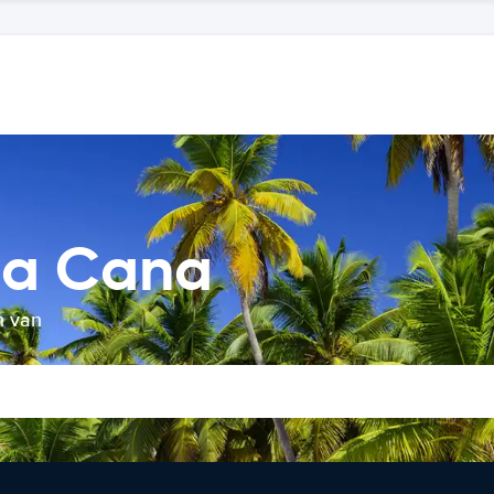
ta Cana
n van