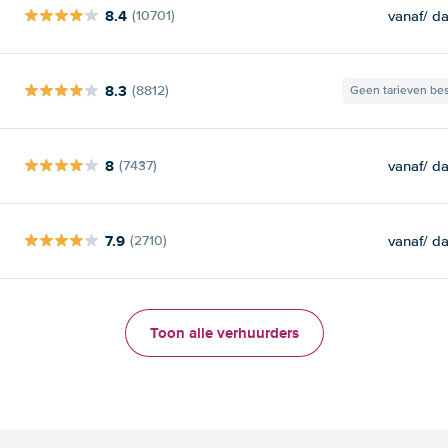
8.4
vanaf
/ d
(10701)
8.3
(8812)
Geen tarieven be
8
vanaf
/ d
(7437)
7.9
vanaf
/ d
(2710)
Toon alle verhuurders