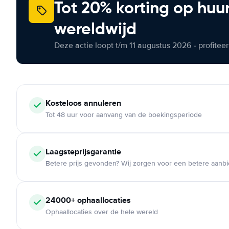
Tot 20% korting op huu
wereldwijd
Deze actie loopt t/m 11 augustus 2026 - profite
Kosteloos
annuleren
Tot 48 uur voor aanvang van de boekingsperiode
Laagsteprijsgarantie
Betere prijs gevonden? Wij zorgen voor een betere aanb
24000+
ophaallocaties
Ophaallocaties over de hele wereld