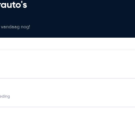
rauto's
er vandaag nog!
ieding