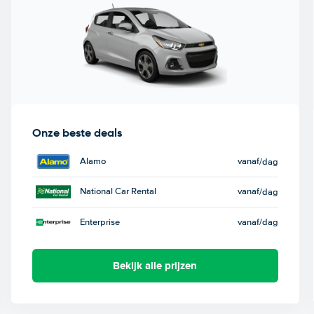
Onze beste deals
Alamo
vanaf
/dag
National Car Rental
vanaf
/dag
Enterprise
vanaf
/dag
Bekijk alle prijzen