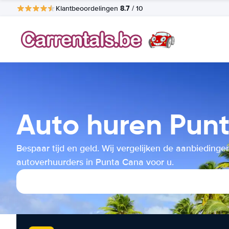
8.7
Klantbeoordelingen
/ 10
Auto huren Pun
Bespaar tijd en geld. Wij vergelijken de aanbiedinge
autoverhuurders in Punta Cana voor u.