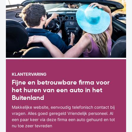
KLANTERVARING
Fijne en betrouwbare firma voor
het huren van een auto in het
Buitenland
Makkelijke website, eenvoudig telefonisch contact bij
vragen. Alles goed geregeld Vriendelijk personeel. Al
een paar keer via deze firma een auto gehuurd en tot
nu toe zeer tevreden