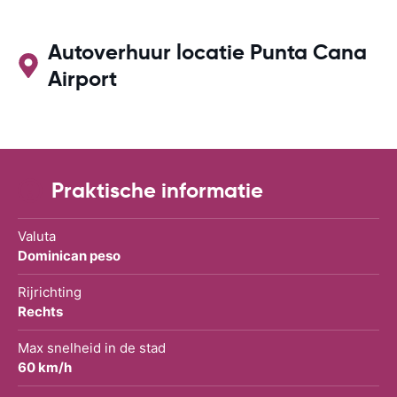
alle verzeker
inbegrepen, 
afgewezen.
Autoverhuur locatie Punta Cana
Airport
Praktische informatie
Valuta
Dominican peso
Rijrichting
Rechts
Max snelheid in de stad
60 km/h