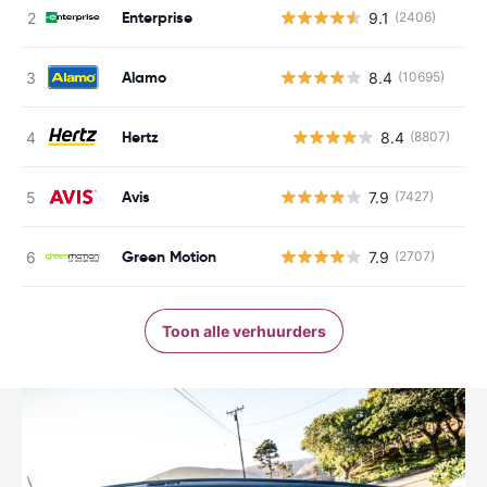
Enterprise
9.1
(2406)
Alamo
8.4
(10695)
Hertz
8.4
(8807)
G
Avis
7.9
(7427)
Green Motion
7.9
(2707)
Toon alle verhuurders