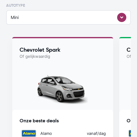
AUTOTYPE
Mini
Chevrolet Spark
Che
Of gelijkwaardig
Of ge
Onze beste deals
Onze
Alamo
vanaf
/dag