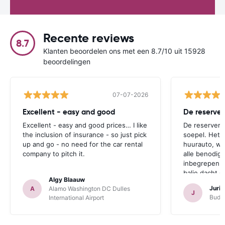
Recente reviews
8.7
Klanten beoordelen ons met een 8.7/10 uit 15928
beoordelingen
07-07-2026
Excellent - easy and good
Excellent - easy and good prices… I like
De reserverin
the inclusion of insurance - so just pick
soepel. Het 
up and go - no need for the car rental
huurauto, wa
company to pitch it.
alle benodig
inbegrepen.
balie dacht 
Algy Blaauw
probeerde on
Juri
A
Alamo Washington DC Dulles
verzekering 
J
Budge
International Airport
waren we zo
verzekering 
Omdat wij er