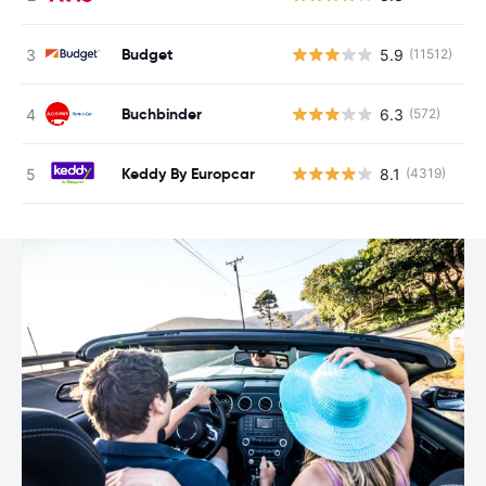
Budget
5.9
(11512)
G
Buchbinder
6.3
(572)
G
Keddy By Europcar
8.1
(4319)
G