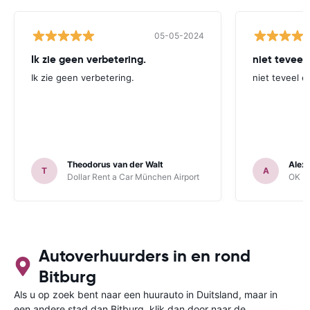
05-05-2024
Ik zie geen verbetering.
niet teveel
Ik zie geen verbetering.
niet teveel e
Theodorus van der Walt
Alex
T
A
Dollar Rent a Car München Airport
OK Mo
Autoverhuurders in en rond
Bitburg
Als u op zoek bent naar een huurauto in Duitsland, maar in
een andere stad dan Bitburg, klik dan door naar de