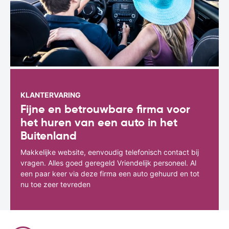
KLANTERVARING
Fijne en betrouwbare firma voor
het huren van een auto in het
Buitenland
Makkelijke website, eenvoudig telefonisch contact bij
vragen. Alles goed geregeld Vriendelijk personeel. Al
een paar keer via deze firma een auto gehuurd en tot
nu toe zeer tevreden