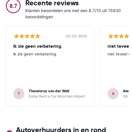
Recente reviews
8.7
Klanten beoordelen ons met een 8.7/10 uit 15930
beoordelingen
05-05-2024
Ik zie geen verbetering.
niet teveel
Ik zie geen verbetering.
niet teveel e
Theodorus van der Walt
Alex
T
A
Dollar Rent a Car München Airport
OK Mo
Autoverhuurders in en rond