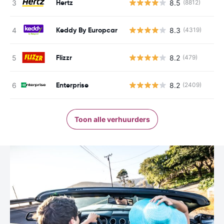
Hertz
8.5
(8812)
Keddy By Europcar
8.3
(4319)
Flizzr
8.2
(479)
Enterprise
8.2
(2409)
Toon alle verhuurders