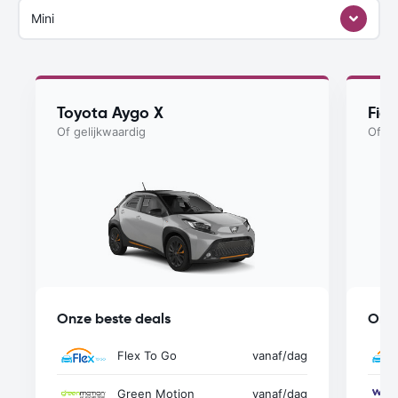
Mini
Toyota Aygo X
Fiat
Of gelijkwaardig
Of ge
Onze beste deals
Onze
Flex To Go
vanaf
/dag
Green Motion
vanaf
/dag