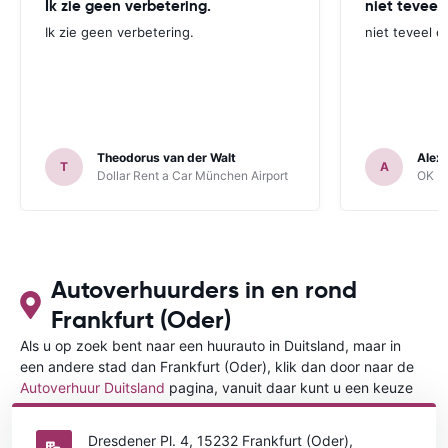
Ik zie geen verbetering.
niet teveel
Ik zie geen verbetering.
niet teveel e
Theodorus van der Walt
Alex
T
A
Dollar Rent a Car München Airport
OK Mo
Autoverhuurders in en rond
Frankfurt (Oder)
Als u op zoek bent naar een huurauto in Duitsland, maar in
een andere stad dan Frankfurt (Oder), klik dan door naar de
Autoverhuur Duitsland
pagina, vanuit daar kunt u een keuze
maken in welke stad in Duitsland u een auto huren wilt.
Dresdener Pl. 4, 15232 Frankfurt (Oder),