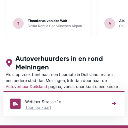
Theodorus van der Walt
Alex
T
A
Dollar Rent a Car München Airport
OK Mo
Autoverhuurders in en rond
Meiningen
Als u op zoek bent naar een huurauto in Duitsland, maar in
een andere stad dan Meiningen, klik dan door naar de
Autoverhuur Duitsland
pagina, vanuit daar kunt u een keuze
maken in welke stad in Duitsland u een auto huren wilt.
Wettiner Strasse 1c
Toon op kaart