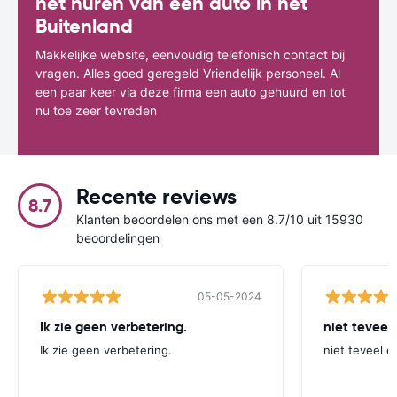
het huren van een auto in het
Buitenland
Makkelijke website, eenvoudig telefonisch contact bij
vragen. Alles goed geregeld Vriendelijk personeel. Al
een paar keer via deze firma een auto gehuurd en tot
nu toe zeer tevreden
Recente reviews
8.7
Klanten beoordelen ons met een 8.7/10 uit 15930
beoordelingen
05-05-2024
Ik zie geen verbetering.
niet teveel
Ik zie geen verbetering.
niet teveel e