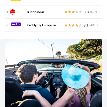
Buchbinder
6.3
(572)
G
Keddy By Europcar
8.1
(4316)
G