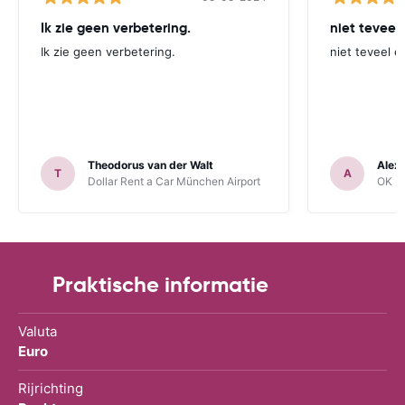
Ik zie geen verbetering.
niet teveel
Ik zie geen verbetering.
niet teveel e
Theodorus van der Walt
Alex
T
A
Dollar Rent a Car München Airport
OK Mo
Praktische informatie
Valuta
Euro
Rijrichting