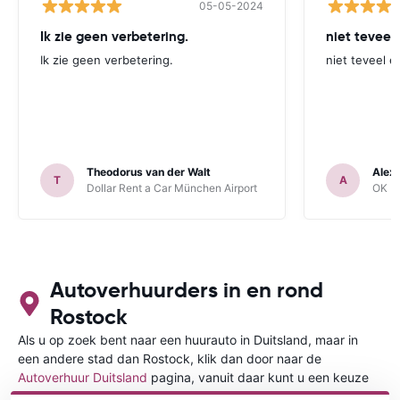
05-05-2024
Ik zie geen verbetering.
niet teveel
Ik zie geen verbetering.
niet teveel e
Theodorus van der Walt
Alex
T
A
Dollar Rent a Car München Airport
OK Mo
Autoverhuurders in en rond
Rostock
Als u op zoek bent naar een huurauto in Duitsland, maar in
een andere stad dan Rostock, klik dan door naar de
Autoverhuur Duitsland
pagina, vanuit daar kunt u een keuze
maken in welke stad in Duitsland u een auto huren wilt.