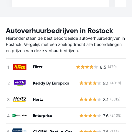
Autoverhuurbedrijven in Rostock
Hieronder staan de best beoordeelde autoverhuurbedrijven in
Rostock. Vergelijk met één zoekopdracht alle beoordelingen
en prijzen van deze verhuurbedrijven.
Flizzr
8.5
(479)
Keddy By Europcar
8.1
(4319)
G
Hertz
8.1
(8812)
G
Enterprise
7.6
(2409)
G
GLOBAL Rent-a-Car
7.5
(756)
G