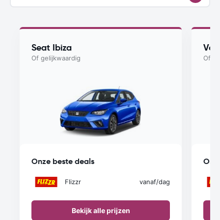
Seat Ibiza
Vol
Of gelijkwaardig
Of ge
Onze beste deals
Onze
Flizzr
vanaf
/dag
Bekijk alle prijzen