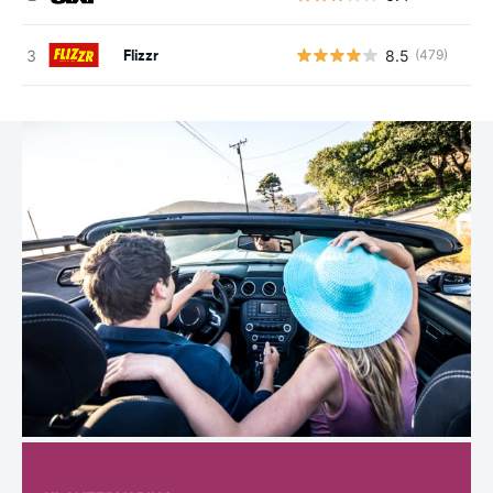
Flizzr
8.5
(479)
G