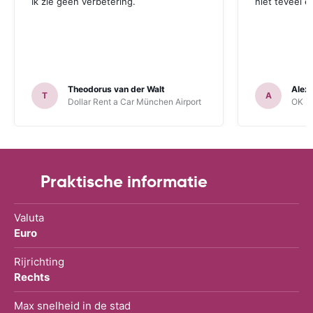
Ik zie geen verbetering.
niet teveel e
Theodorus van der Walt
Alex
T
A
Dollar Rent a Car München Airport
OK Mo
Praktische informatie
Valuta
Euro
Rijrichting
Rechts
Max snelheid in de stad