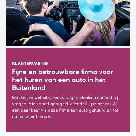
KLANTERVARING
Fijne en betrouwbare firma voor
het huren van een auto in het
Buitenland
Makkelijke website, eenvoudig telefonisch contact bij
vragen. Alles goed geregeld Vriendelijk personeel. Al
een paar keer via deze firma een auto gehuurd en tot
nu toe zeer tevreden