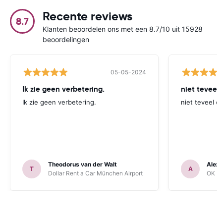
Recente reviews
8.7
Klanten beoordelen ons met een 8.7/10 uit 15928
beoordelingen
05-05-2024
Ik zie geen verbetering.
niet teveel
Ik zie geen verbetering.
niet teveel e
Theodorus van der Walt
Alex
T
A
Dollar Rent a Car München Airport
OK Mo