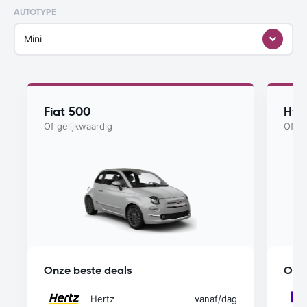
AUTOTYPE
Mini
Fiat 500
Hyu
Of gelijkwaardig
Of ge
Onze beste deals
Onze
Hertz
vanaf
/dag