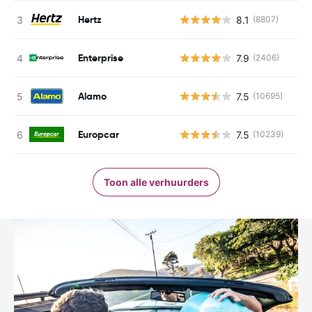
Hertz
8.1
(8807)
Enterprise
7.9
(2406)
Alamo
7.5
(10695)
Europcar
7.5
(10239)
Toon alle verhuurders