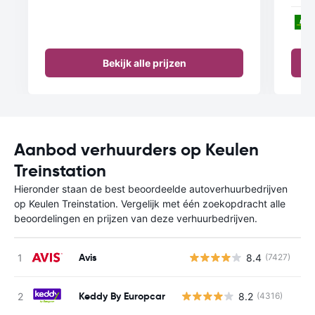
Bekijk alle prijzen
Aanbod verhuurders op Keulen
Treinstation
Hieronder staan de best beoordeelde autoverhuurbedrijven
op Keulen Treinstation. Vergelijk met één zoekopdracht alle
beoordelingen en prijzen van deze verhuurbedrijven.
Avis
8.4
(7427)
G
Keddy By Europcar
8.2
(4316)