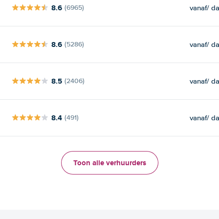
8.6
vanaf
/ d
(6965)
8.6
vanaf
/ d
(5286)
8.5
vanaf
/ d
(2406)
8.4
vanaf
/ d
(491)
Toon alle verhuurders