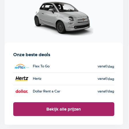
Onze beste deals
Flex To Go
vanaf
/dag
Hertz
vanaf
/dag
Dollar Rent a Car
vanaf
/dag
Bekijk alle prijzen