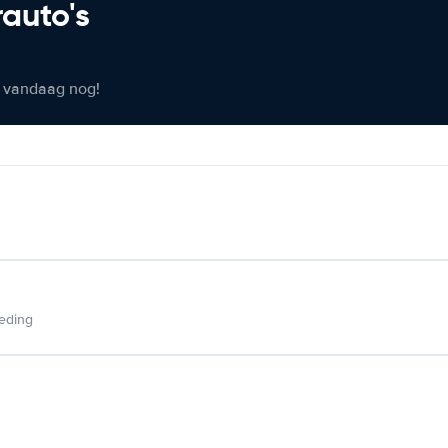
rauto's
er vandaag nog!
ieding