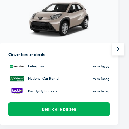
Onze beste deals
Enterprise
vanaf
/dag
National Car Rental
vanaf
/dag
Keddy By Europcar
vanaf
/dag
Bekijk alle prijzen