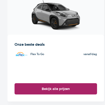
Onze beste deals
Flex To Go
vanaf
/dag
Bekijk alle prijzen