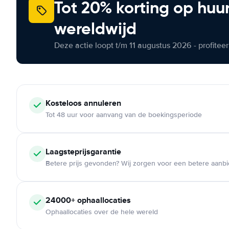
Tot 20% korting op huu
wereldwijd
Deze actie loopt t/m 11 augustus 2026 - profite
Kosteloos
annuleren
Tot 48 uur voor aanvang van de boekingsperiode
Laagsteprijsgarantie
Betere prijs gevonden? Wij zorgen voor een betere aanb
24000+
ophaallocaties
Ophaallocaties over de hele wereld