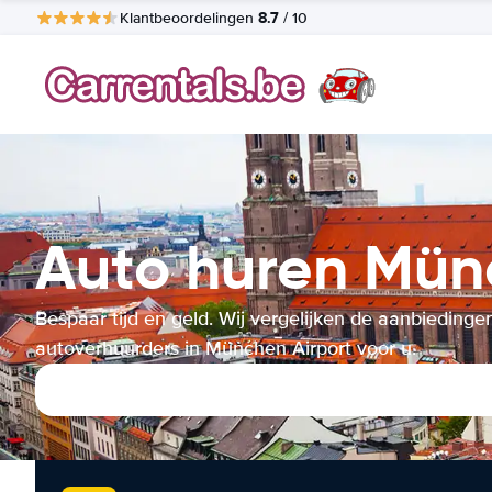
8.7
Klantbeoordelingen
/ 10
Auto huren Mün
Bespaar tijd en geld. Wij vergelijken de aanbiedinge
autoverhuurders in München Airport voor u.