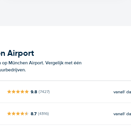
n Airport
 op München Airport. Vergelijk met één
uurbedrijven.
9.8
vanaf
/ d
(7427)
8.7
vanaf
/ d
(4316)