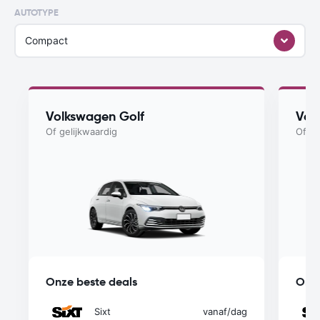
AUTOTYPE
Compact
Volkswagen Golf
Vol
Of gelijkwaardig
Of ge
Onze beste deals
Onze
Sixt
vanaf
/dag