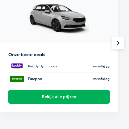
Onze beste deals
Keddy By Europcar
vanaf
/dag
Europcar
vanaf
/dag
Bekijk alle prijzen