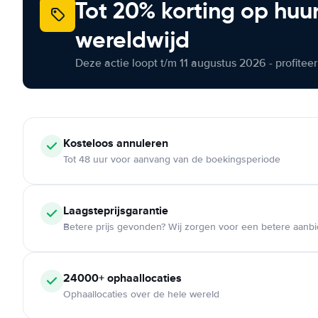
Tot 20% korting op huu
wereldwijd
Deze actie loopt t/m 11 augustus 2026 - profite
Kosteloos
annuleren
Tot 48 uur voor aanvang van de boekingsperiode
Laagsteprijsgarantie
Betere prijs gevonden? Wij zorgen voor een betere aanb
24000+
ophaallocaties
Ophaallocaties over de hele wereld