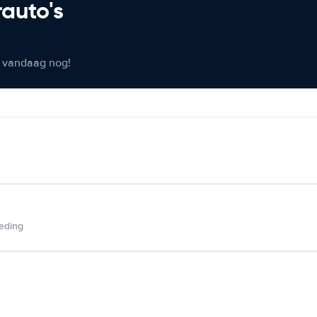
rauto's
er vandaag nog!
ieding