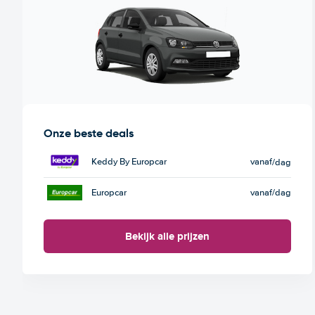
Onze beste deals
Keddy By Europcar
vanaf
/dag
Europcar
vanaf
/dag
Bekijk alle prijzen