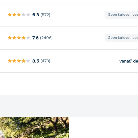
6.3
(572)
Geen tarieven be
7.6
(2406)
Geen tarieven be
8.5
vanaf
/ d
(479)