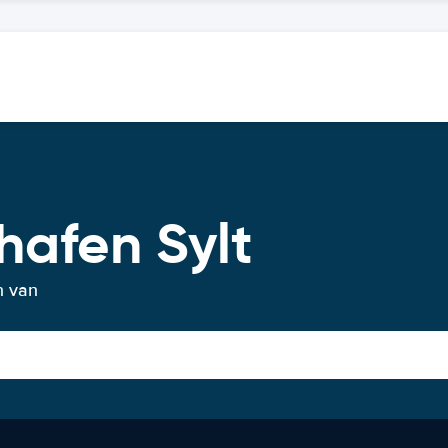
hafen Sylt
n van