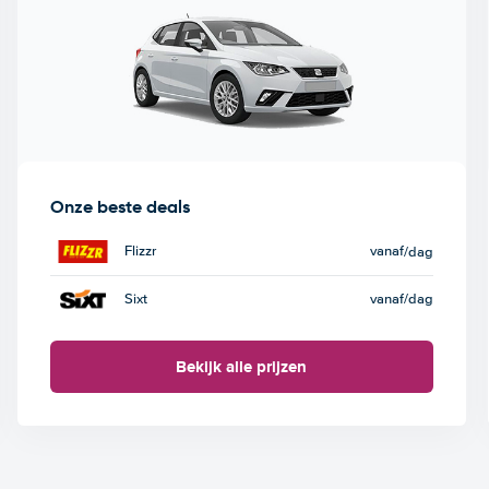
Onze beste deals
Flizzr
vanaf
/dag
Sixt
vanaf
/dag
Bekijk alle prijzen