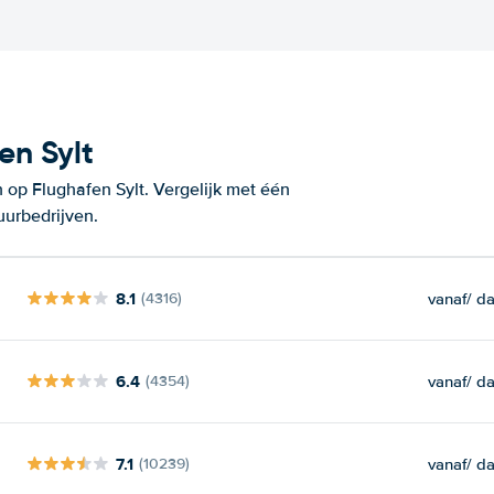
en Sylt
 op Flughafen Sylt. Vergelijk met één
uurbedrijven.
8.1
vanaf
/ d
(4316)
6.4
vanaf
/ d
(4354)
7.1
vanaf
/ d
(10239)