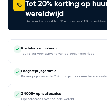
Tot 20% korting op huu
wereldwijd
Deze actie loopt t/m 11 augustus 2026 - profite
Kosteloos
annuleren
Tot 48 uur voor aanvang van de boekingsperiode
Laagsteprijsgarantie
Betere prijs gevonden? Wij zorgen voor een betere aanb
24000+
ophaallocaties
Ophaallocaties over de hele wereld