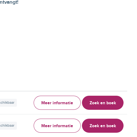
ntvangt!
Meer informatie
Zoek en boek
schikbaar
Meer informatie
Zoek en boek
schikbaar