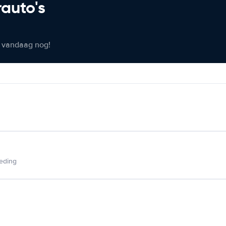
rauto's
er vandaag nog!
ieding