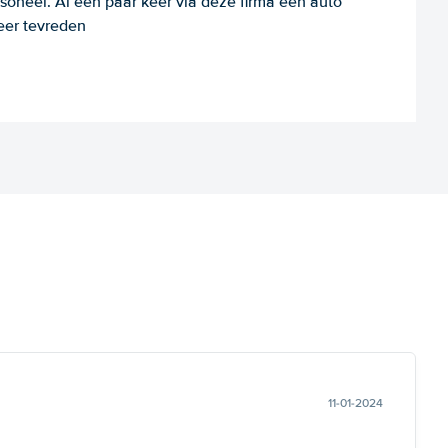
rsoneel. Al een paar keer via deze firma een auto
eer tevreden
11-01-2024