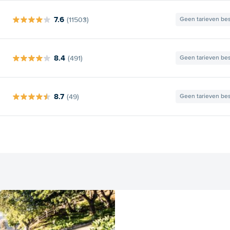
7.6
(11503)
Geen tarieven be
8.4
(491)
Geen tarieven be
8.7
(49)
Geen tarieven be