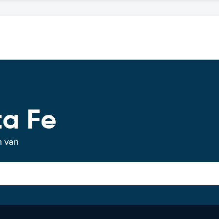
ta Fe
n van