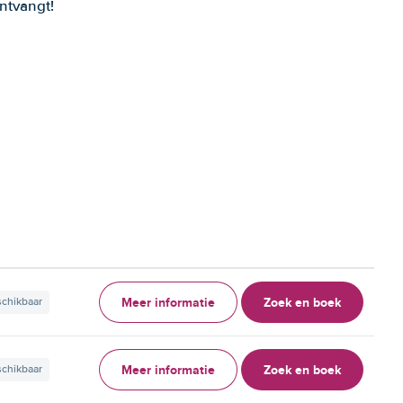
ntvangt!
Meer informatie
Zoek en boek
schikbaar
Meer informatie
Zoek en boek
schikbaar