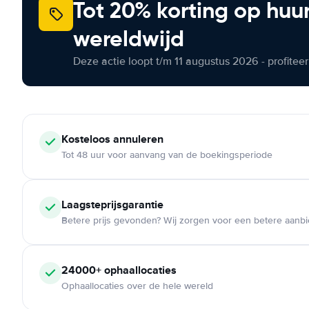
Tot 20% korting op huu
wereldwijd
Deze actie loopt t/m 11 augustus 2026 - profite
Kosteloos
annuleren
Tot 48 uur voor aanvang van de boekingsperiode
Laagsteprijsgarantie
Betere prijs gevonden? Wij zorgen voor een betere aanb
24000+
ophaallocaties
Ophaallocaties over de hele wereld