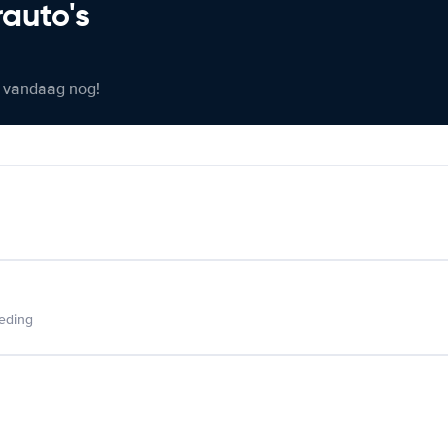
rauto's
er vandaag nog!
ieding