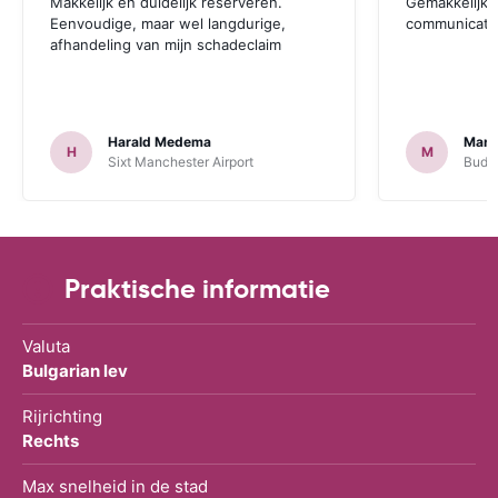
Makkelijk en duidelijk reserveren.
Gemakkelijk.
Eenvoudige, maar wel langdurige,
communicatie
afhandeling van mijn schadeclaim
Harald Medema
Marti
H
M
Sixt Manchester Airport
Budge
Praktische informatie
Valuta
Bulgarian lev
Rijrichting
Rechts
Max snelheid in de stad